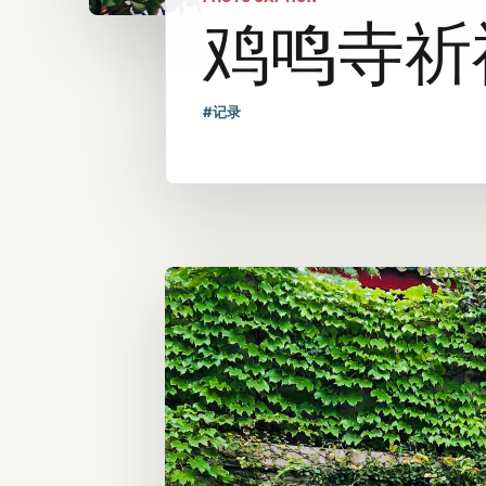
鸡鸣寺祈
#记录